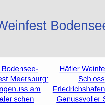
Weinfest Bodense
. Bodensee-
Häfler Weinf
est Meersburg:
Schloss
ngenuss am
Friedrichshafe
alerischen
Genussvoller S