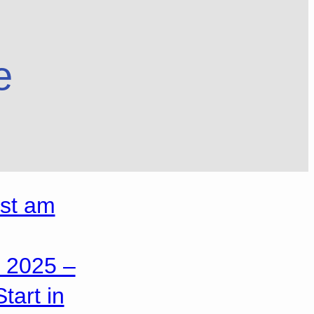
e
est am
n 2025 –
tart in