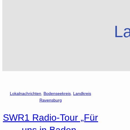
L
Lokalnachrichten
, 
Bodenseekreis
, 
Landkreis
Ravensburg
SWR1 Radio-Tour „Für
uns in Baden-