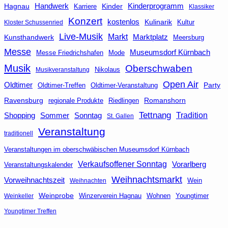
Handwerk
Kinderprogramm
Hagnau
Kinder
Karriere
Klassiker
Konzert
kostenlos
Kulinarik
Kultur
Kloster Schussenried
Live-Musik
Markt
Kunsthandwerk
Marktplatz
Meersburg
Messe
Museumsdorf Kürnbach
Messe Friedrichshafen
Mode
Musik
Oberschwaben
Nikolaus
Musikveranstaltung
Open Air
Oldtimer
Party
Oldtimer-Veranstaltung
Oldtimer-Treffen
Ravensburg
Riedlingen
Romanshorn
regionale Produkte
Tettnang
Tradition
Shopping
Sommer
Sonntag
St. Gallen
Veranstaltung
traditionell
Veranstaltungen im oberschwäbischen Museumsdorf Kürnbach
Verkaufsoffener Sonntag
Vorarlberg
Veranstaltungskalender
Weihnachtsmarkt
Vorweihnachtszeit
Wein
Weihnachten
Weinprobe
Winzerverein Hagnau
Wohnen
Youngtimer
Weinkeller
Youngtimer Treffen