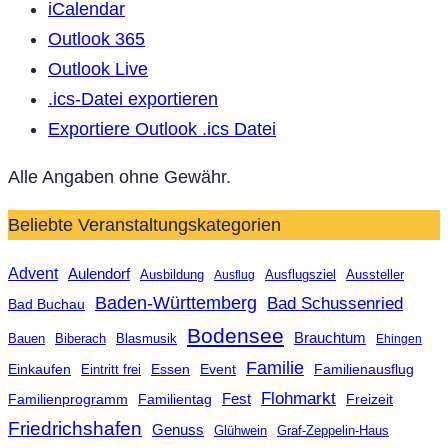
iCalendar
Outlook 365
Outlook Live
.ics-Datei exportieren
Exportiere Outlook .ics Datei
Alle Angaben ohne Gewähr.
Beliebte Veranstaltungskategorien
Advent
Aulendorf
Ausbildung
Aussteller
Ausflug
Ausflugsziel
Baden-Württemberg
Bad Schussenried
Bad Buchau
Bodensee
Brauchtum
Bauen
Biberach
Blasmusik
Ehingen
Familie
Essen
Event
Familienausflug
Einkaufen
Eintritt frei
Flohmarkt
Fest
Familienprogramm
Familientag
Freizeit
Friedrichshafen
Genuss
Glühwein
Graf-Zeppelin-Haus