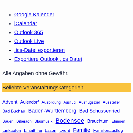
Google Kalender
iCalendar
Outlook 365
Outlook Live
.ics-Datei exportieren
Exportiere Outlook .ics Datei
Alle Angaben ohne Gewähr.
Beliebte Veranstaltungskategorien
Advent
Aulendorf
Ausbildung
Aussteller
Ausflug
Ausflugsziel
Baden-Württemberg
Bad Schussenried
Bad Buchau
Bodensee
Brauchtum
Bauen
Biberach
Blasmusik
Ehingen
Familie
Essen
Event
Familienausflug
Einkaufen
Eintritt frei