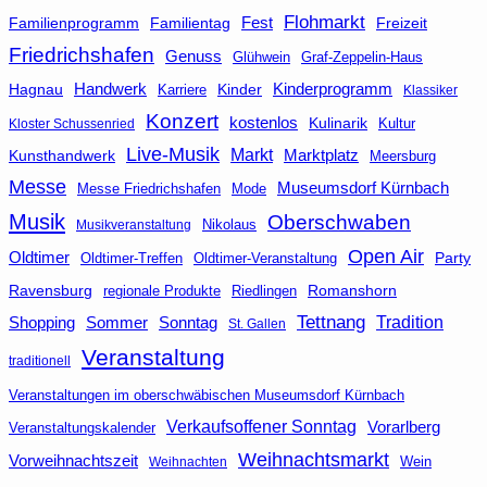
Flohmarkt
Fest
Familienprogramm
Familientag
Freizeit
Friedrichshafen
Genuss
Glühwein
Graf-Zeppelin-Haus
Handwerk
Kinderprogramm
Hagnau
Kinder
Karriere
Klassiker
Konzert
kostenlos
Kulinarik
Kultur
Kloster Schussenried
Live-Musik
Markt
Kunsthandwerk
Marktplatz
Meersburg
Messe
Museumsdorf Kürnbach
Messe Friedrichshafen
Mode
Musik
Oberschwaben
Nikolaus
Musikveranstaltung
Open Air
Oldtimer
Party
Oldtimer-Veranstaltung
Oldtimer-Treffen
Ravensburg
Riedlingen
Romanshorn
regionale Produkte
Tettnang
Tradition
Shopping
Sommer
Sonntag
St. Gallen
Veranstaltung
traditionell
Veranstaltungen im oberschwäbischen Museumsdorf Kürnbach
Verkaufsoffener Sonntag
Vorarlberg
Veranstaltungskalender
Weihnachtsmarkt
Vorweihnachtszeit
Wein
Weihnachten