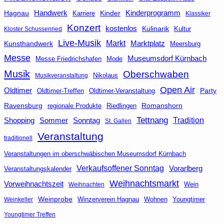
Handwerk
Kinderprogramm
Hagnau
Kinder
Karriere
Klassiker
Konzert
kostenlos
Kulinarik
Kultur
Kloster Schussenried
Live-Musik
Markt
Kunsthandwerk
Marktplatz
Meersburg
Messe
Museumsdorf Kürnbach
Messe Friedrichshafen
Mode
Musik
Oberschwaben
Nikolaus
Musikveranstaltung
Open Air
Oldtimer
Party
Oldtimer-Veranstaltung
Oldtimer-Treffen
Ravensburg
Riedlingen
Romanshorn
regionale Produkte
Tettnang
Tradition
Shopping
Sommer
Sonntag
St. Gallen
Veranstaltung
traditionell
Veranstaltungen im oberschwäbischen Museumsdorf Kürnbach
Verkaufsoffener Sonntag
Vorarlberg
Veranstaltungskalender
Weihnachtsmarkt
Vorweihnachtszeit
Wein
Weihnachten
Weinprobe
Winzerverein Hagnau
Wohnen
Youngtimer
Weinkeller
Youngtimer Treffen