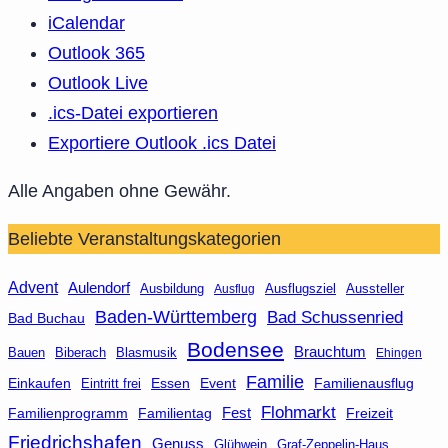
iCalendar
Outlook 365
Outlook Live
.ics-Datei exportieren
Exportiere Outlook .ics Datei
Alle Angaben ohne Gewähr.
Beliebte Veranstaltungskategorien
Advent
Aulendorf
Ausbildung
Aussteller
Ausflug
Ausflugsziel
Baden-Württemberg
Bad Schussenried
Bad Buchau
Bodensee
Brauchtum
Bauen
Biberach
Blasmusik
Ehingen
Familie
Essen
Event
Familienausflug
Einkaufen
Eintritt frei
Flohmarkt
Fest
Familienprogramm
Familientag
Freizeit
Friedrichshafen
Genuss
Glühwein
Graf-Zeppelin-Haus