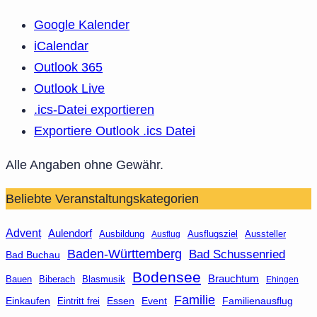
Google Kalender
iCalendar
Outlook 365
Outlook Live
.ics-Datei exportieren
Exportiere Outlook .ics Datei
Alle Angaben ohne Gewähr.
Beliebte Veranstaltungskategorien
Advent
Aulendorf
Ausbildung
Aussteller
Ausflug
Ausflugsziel
Baden-Württemberg
Bad Schussenried
Bad Buchau
Bodensee
Brauchtum
Bauen
Biberach
Blasmusik
Ehingen
Familie
Essen
Event
Familienausflug
Einkaufen
Eintritt frei