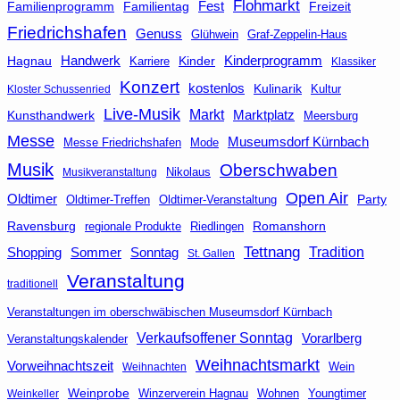
Flohmarkt
Fest
Familienprogramm
Familientag
Freizeit
Friedrichshafen
Genuss
Glühwein
Graf-Zeppelin-Haus
Handwerk
Kinderprogramm
Hagnau
Kinder
Karriere
Klassiker
Konzert
kostenlos
Kulinarik
Kultur
Kloster Schussenried
Live-Musik
Markt
Kunsthandwerk
Marktplatz
Meersburg
Messe
Museumsdorf Kürnbach
Messe Friedrichshafen
Mode
Musik
Oberschwaben
Nikolaus
Musikveranstaltung
Open Air
Oldtimer
Party
Oldtimer-Veranstaltung
Oldtimer-Treffen
Ravensburg
Riedlingen
Romanshorn
regionale Produkte
Tettnang
Tradition
Shopping
Sommer
Sonntag
St. Gallen
Veranstaltung
traditionell
Veranstaltungen im oberschwäbischen Museumsdorf Kürnbach
Verkaufsoffener Sonntag
Vorarlberg
Veranstaltungskalender
Weihnachtsmarkt
Vorweihnachtszeit
Wein
Weihnachten
Weinprobe
Winzerverein Hagnau
Wohnen
Youngtimer
Weinkeller