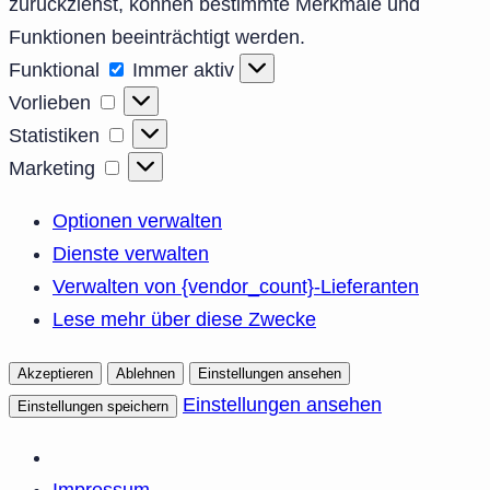
zurückziehst, können bestimmte Merkmale und
Funktionen beeinträchtigt werden.
Funktional
Funktional
Immer aktiv
Vorlieben
Vorlieben
Statistiken
Statistiken
Marketing
Marketing
Optionen verwalten
Dienste verwalten
Verwalten von {vendor_count}-Lieferanten
Lese mehr über diese Zwecke
Akzeptieren
Ablehnen
Einstellungen ansehen
Einstellungen ansehen
Einstellungen speichern