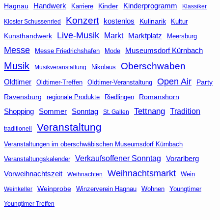
Handwerk
Kinderprogramm
Hagnau
Kinder
Karriere
Klassiker
Konzert
kostenlos
Kulinarik
Kultur
Kloster Schussenried
Live-Musik
Markt
Kunsthandwerk
Marktplatz
Meersburg
Messe
Museumsdorf Kürnbach
Messe Friedrichshafen
Mode
Musik
Oberschwaben
Nikolaus
Musikveranstaltung
Open Air
Oldtimer
Party
Oldtimer-Veranstaltung
Oldtimer-Treffen
Ravensburg
Riedlingen
Romanshorn
regionale Produkte
Tettnang
Tradition
Shopping
Sommer
Sonntag
St. Gallen
Veranstaltung
traditionell
Veranstaltungen im oberschwäbischen Museumsdorf Kürnbach
Verkaufsoffener Sonntag
Vorarlberg
Veranstaltungskalender
Weihnachtsmarkt
Vorweihnachtszeit
Wein
Weihnachten
Weinprobe
Winzerverein Hagnau
Wohnen
Youngtimer
Weinkeller
Youngtimer Treffen