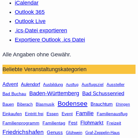
iCalendar
Outlook 365
Outlook Live
.ics-Datei exportieren
Exportiere Outlook .ics Datei
Alle Angaben ohne Gewähr.
Beliebte Veranstaltungskategorien
Advent
Aulendorf
Ausbildung
Aussteller
Ausflug
Ausflugsziel
Baden-Württemberg
Bad Schussenried
Bad Buchau
Bodensee
Brauchtum
Bauen
Biberach
Blasmusik
Ehingen
Familie
Essen
Event
Familienausflug
Einkaufen
Eintritt frei
Flohmarkt
Fest
Familienprogramm
Familientag
Freizeit
Friedrichshafen
Genuss
Glühwein
Graf-Zeppelin-Haus