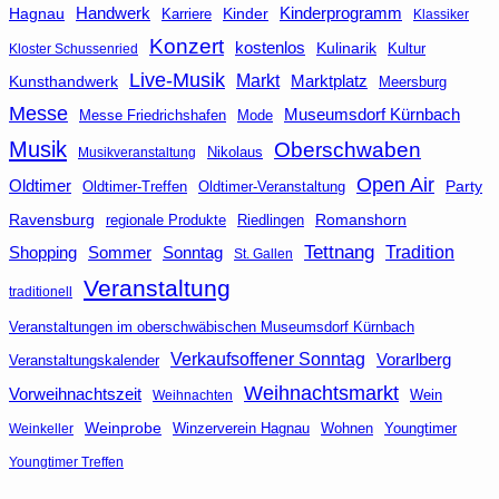
Handwerk
Kinderprogramm
Hagnau
Kinder
Karriere
Klassiker
Konzert
kostenlos
Kulinarik
Kultur
Kloster Schussenried
Live-Musik
Markt
Kunsthandwerk
Marktplatz
Meersburg
Messe
Museumsdorf Kürnbach
Messe Friedrichshafen
Mode
Musik
Oberschwaben
Nikolaus
Musikveranstaltung
Open Air
Oldtimer
Party
Oldtimer-Veranstaltung
Oldtimer-Treffen
Ravensburg
Riedlingen
Romanshorn
regionale Produkte
Tettnang
Tradition
Shopping
Sommer
Sonntag
St. Gallen
Veranstaltung
traditionell
Veranstaltungen im oberschwäbischen Museumsdorf Kürnbach
Verkaufsoffener Sonntag
Vorarlberg
Veranstaltungskalender
Weihnachtsmarkt
Vorweihnachtszeit
Wein
Weihnachten
Weinprobe
Winzerverein Hagnau
Wohnen
Youngtimer
Weinkeller
Youngtimer Treffen