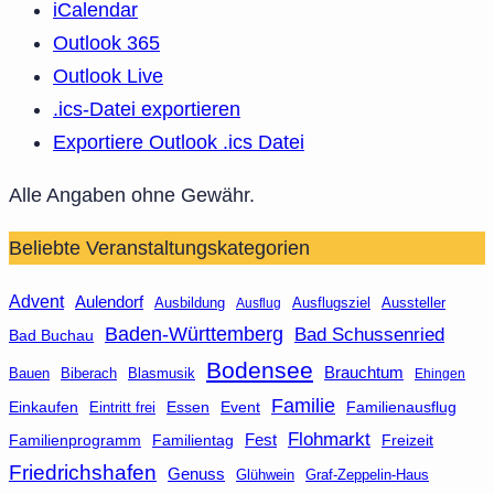
iCalendar
Outlook 365
Outlook Live
.ics-Datei exportieren
Exportiere Outlook .ics Datei
Alle Angaben ohne Gewähr.
Beliebte Veranstaltungskategorien
Advent
Aulendorf
Ausbildung
Aussteller
Ausflug
Ausflugsziel
Baden-Württemberg
Bad Schussenried
Bad Buchau
Bodensee
Brauchtum
Bauen
Biberach
Blasmusik
Ehingen
Familie
Essen
Event
Familienausflug
Einkaufen
Eintritt frei
Flohmarkt
Fest
Familienprogramm
Familientag
Freizeit
Friedrichshafen
Genuss
Glühwein
Graf-Zeppelin-Haus