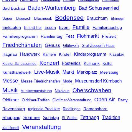
Baden-Württemberg
Bad Schussenried
Bad Buchau
Bodensee
Brauchtum
Bauen
Biberach
Blasmusik
Ehingen
Familie
Essen
Event
Familienausflug
Einkaufen
Eintritt frei
Flohmarkt
Fest
Familienprogramm
Familientag
Freizeit
Friedrichshafen
Genuss
Glühwein
Graf-Zeppelin-Haus
Handwerk
Kinderprogramm
Hagnau
Kinder
Karriere
Klassiker
Konzert
kostenlos
Kulinarik
Kultur
Kloster Schussenried
Live-Musik
Markt
Kunsthandwerk
Marktplatz
Meersburg
Messe
Museumsdorf Kürnbach
Messe Friedrichshafen
Mode
Musik
Oberschwaben
Nikolaus
Musikveranstaltung
Open Air
Oldtimer
Party
Oldtimer-Veranstaltung
Oldtimer-Treffen
Ravensburg
Riedlingen
Romanshorn
regionale Produkte
Tettnang
Tradition
Shopping
Sommer
Sonntag
St. Gallen
Veranstaltung
traditionell