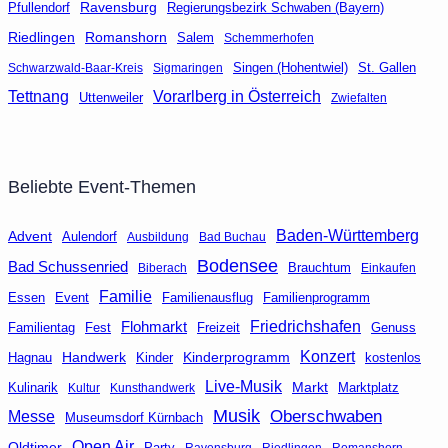
Ravensburg
Regierungsbezirk Schwaben (Bayern)
Pfullendorf
Riedlingen
Romanshorn
Salem
Schemmerhofen
Singen (Hohentwiel)
St. Gallen
Schwarzwald-Baar-Kreis
Sigmaringen
Tettnang
Vorarlberg in Österreich
Uttenweiler
Zwiefalten
Beliebte Event-Themen
Baden-Württemberg
Advent
Aulendorf
Ausbildung
Bad Buchau
Bodensee
Bad Schussenried
Brauchtum
Biberach
Einkaufen
Familie
Event
Familienausflug
Essen
Familienprogramm
Friedrichshafen
Flohmarkt
Fest
Freizeit
Genuss
Familientag
Konzert
Handwerk
Kinderprogramm
kostenlos
Hagnau
Kinder
Live-Musik
Markt
Marktplatz
Kulinarik
Kultur
Kunsthandwerk
Musik
Oberschwaben
Messe
Museumsdorf Kürnbach
Open Air
Oldtimer
Party
Ravensburg
Riedlingen
Romanshorn