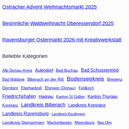
Ostracher Advent Weihnachtsmarkt 2025
Besinnliche Waldweihnacht Oberessendorf 2025
Ravensburger Ostermarkt 2026 mit Kreativwerkstatt
Beliebte Kategorien
Aulendorf
Bad Schussenried
Bad Buchau
Alb-Donau-Kreis
Bodenseekreis
Biberach an der Riß
Bad Waldsee
Bregenz
Dornbirn
Eberhardzell
Ehingen (Donau)
Feldkirch
Friedrichshafen
Hagnau
Kanton Thurgau
Kanton St Gallen
Landkreis Biberach
Landkreis Konstanz
Konstanz
Landkreis Ravensburg
Landkreis Reutlingen
Landkreis Sigmaringen
Meersburg
Neu-Ulm
Meckenbeuren