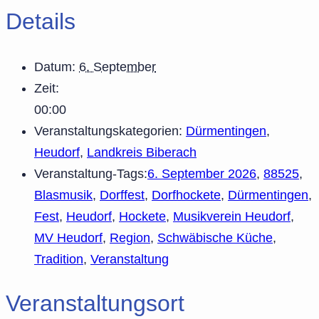
Details
Datum:
6. September
Zeit:
00:00
Veranstaltungskategorien:
Dürmentingen
,
Heudorf
,
Landkreis Biberach
Veranstaltung-Tags:
6. September 2026
,
88525
,
Blasmusik
,
Dorffest
,
Dorfhockete
,
Dürmentingen
,
Fest
,
Heudorf
,
Hockete
,
Musikverein Heudorf
,
MV Heudorf
,
Region
,
Schwäbische Küche
,
Tradition
,
Veranstaltung
Veranstaltungsort