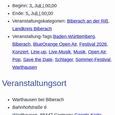
Beginn:
3. Juli | 00:00
Ende:
5. Juli | 00:00
Veranstaltungskategorien:
Biberach an der Riß
,
Landkreis Biberach
Veranstaltung-Tags:
Baden-Württemberg
,
Biberach
,
BlueOrange Open Air
,
Festival 2026
,
Konzert
,
Line-up
,
Live-Musik
,
Musik
,
Open Air
,
Pop
,
Save the Date
,
Schlager
,
Sommer-Festival
,
Warthausen
Veranstaltungsort
Warthausen bei Biberach
Bahnhofstraße 6
Warthausen
,
88447
Germany
Google Karte