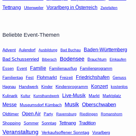
Tettnang
Vorarlberg in Österreich
Uttenweiler
Zwiefalten
Beliebte Event-Themen
Baden-Württemberg
Advent
Aulendorf
Ausbildung
Bad Buchau
Bodensee
Bad Schussenried
Brauchtum
Biberach
Einkaufen
Familie
Event
Familienausflug
Essen
Familienprogramm
Friedrichshafen
Flohmarkt
Fest
Freizeit
Genuss
Familientag
Konzert
Handwerk
Kinderprogramm
kostenlos
Hagnau
Kinder
Live-Musik
Markt
Marktplatz
Kulinarik
Kultur
Kunsthandwerk
Musik
Oberschwaben
Messe
Museumsdorf Kürnbach
Open Air
Oldtimer
Party
Ravensburg
Riedlingen
Romanshorn
Tettnang
Tradition
Shopping
Sommer
Sonntag
Veranstaltung
Verkaufsoffener Sonntag
Vorarlberg