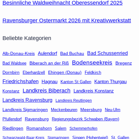
Besinnliche Waldweihnacht Oberessendorf 2025
Ravensburger Ostermarkt 2026 mit Kreativwerkstatt
Beliebte Kategorien
Aulendorf
Bad Schussenried
Bad Buchau
Alb-Donau-Kreis
Bodenseekreis
Biberach an der Riß
Bad Waldsee
Bregenz
Dornbirn
Eberhardzell
Ehingen (Donau)
Feldkirch
Friedrichshafen
Hagnau
Kanton Thurgau
Kanton St Gallen
Landkreis Biberach
Landkreis Konstanz
Konstanz
Landkreis Ravensburg
Landkreis Reutlingen
Landkreis Sigmaringen
Meersburg
Neu-Ulm
Meckenbeuren
Ravensburg
Regierungsbezirk Schwaben (Bayern)
Pfullendorf
Riedlingen
Romanshorn
Salem
Schemmerhofen
Singen (Hohentwiel)
St. Gallen
Schwarzwald-Baar-Kreis
Sigmaringen