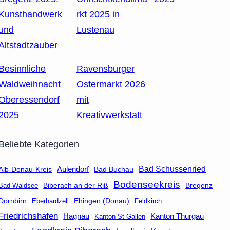
Kunsthandwerk
rkt 2025 in
und
Lustenau
Altstadtzauber
Besinnliche
Ravensburger
Waldweihnacht
Ostermarkt 2026
Oberessendorf
mit
2025
Kreativwerkstatt
Beliebte Kategorien
Aulendorf
Bad Schussenried
Bad Buchau
Alb-Donau-Kreis
Bodenseekreis
Biberach an der Riß
Bad Waldsee
Bregenz
Dornbirn
Eberhardzell
Ehingen (Donau)
Feldkirch
Friedrichshafen
Hagnau
Kanton Thurgau
Kanton St Gallen