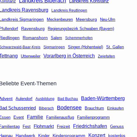
Landkreis Biberach
Landkreis Konstanz
Konstanz
Landkreis Ravensburg
Landkreis Reutlingen
Landkreis Sigmaringen
Meersburg
Neu-Ulm
Meckenbeuren
Ravensburg
Regierungsbezirk Schwaben (Bayern)
Pfullendorf
Riedlingen
Romanshorn
Salem
Schemmerhofen
Singen (Hohentwiel)
St. Gallen
Schwarzwald-Baar-Kreis
Sigmaringen
Tettnang
Vorarlberg in Österreich
Uttenweiler
Zwiefalten
Beliebte Event-Themen
Baden-Württemberg
Advent
Aulendorf
Ausbildung
Bad Buchau
Bodensee
Bad Schussenried
Brauchtum
Biberach
Einkaufen
Familie
Event
Familienausflug
Essen
Familienprogramm
Friedrichshafen
Flohmarkt
Fest
Freizeit
Genuss
Familientag
Konzert
Handwerk
Kinderprogramm
kostenlos
Hagnau
Kinder