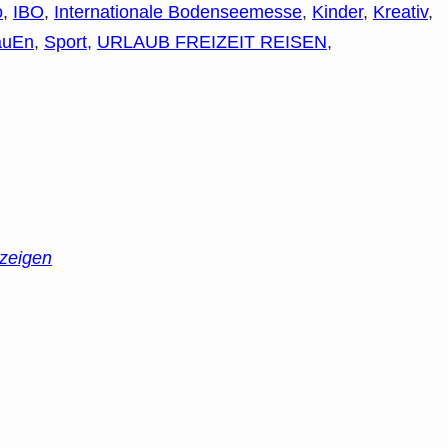
o
,
IBO
,
Internationale Bodenseemesse
,
Kinder
,
Kreativ
,
auEn
,
Sport
,
URLAUB FREIZEIT REISEN
,
zeigen