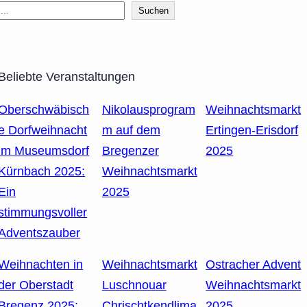
Suchen
Beliebte Veranstaltungen
Oberschwäbisch
Nikolausprogram
Weihnachtsmarkt
e Dorfweihnacht
m auf dem
Ertingen-Erisdorf
im Museumsdorf
Bregenzer
2025
Kürnbach 2025:
Weihnachtsmarkt
Ein
2025
stimmungsvoller
Adventszauber
Weihnachten in
Weihnachtsmarkt
Ostracher Advent
der Oberstadt
Luschnouar
Weihnachtsmarkt
Bregenz 2025:
Chrischtkendlima
2025