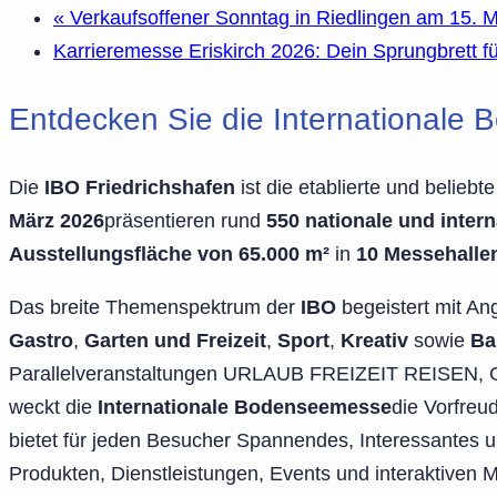
«
Verkaufsoffener Sonntag in Riedlingen am 15. 
Karrieremesse Eriskirch 2026: Dein Sprungbrett 
Entdecken Sie die Internationale 
Die
IBO Friedrichshafen
ist die etablierte und belie
März 2026
präsentieren rund
550 nationale und intern
Ausstellungsfläche von 65.000 m²
in
10 Messehalle
Das breite Themenspektrum der
IBO
begeistert mit A
Gastro
,
Garten und Freizeit
,
Sport
,
Kreativ
sowie
Ba
Parallelveranstaltungen URLAUB FREIZEIT REISEN
weckt die
Internationale Bodenseemesse
die Vorfreud
bietet für jeden Besucher Spannendes, Interessantes un
Produkten, Dienstleistungen, Events und interaktiven 