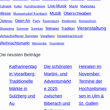
Live-Musik
Markt
Marktplatz
Kulinarik
Kultur
Kunsthandwerk
Musik
Oberschwaben
Messe
Museumsdorf Kürnbach
Open Air
Oldtimer
Party
Ravensburg
Riedlingen
Romanshorn
Veranstaltung
Tettnang
Tradition
Shopping
Sommer
Sonntag
Verkaufsoffener Sonntag
Vorarlberg
Vorweihnachtszeit
Weihnachtsmarkt
Weinprobe
Youngtimer
Die neusten Beiträge
Katharinentag
Die schönsten
Heiraten im
in Vorarlberg:
Martini- und
November:
Traditionelle
Adventsmärkt
Termine der
Märkte in
e 2025
Hochzeitsmes
Sulzberg und
zwischen
sen in Ulm &
Au
Biberach und
St. Gallen