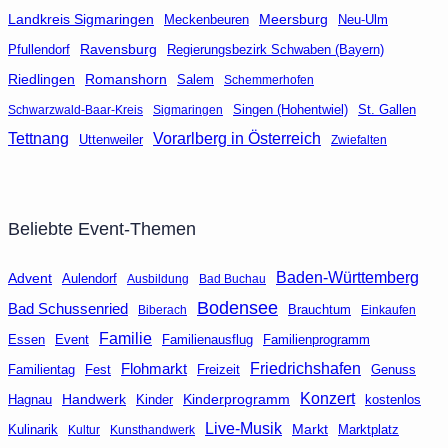
Landkreis Sigmaringen
Meersburg
Neu-Ulm
Meckenbeuren
Ravensburg
Regierungsbezirk Schwaben (Bayern)
Pfullendorf
Riedlingen
Romanshorn
Salem
Schemmerhofen
Singen (Hohentwiel)
St. Gallen
Schwarzwald-Baar-Kreis
Sigmaringen
Tettnang
Vorarlberg in Österreich
Uttenweiler
Zwiefalten
Beliebte Event-Themen
Baden-Württemberg
Advent
Aulendorf
Ausbildung
Bad Buchau
Bodensee
Bad Schussenried
Brauchtum
Biberach
Einkaufen
Familie
Event
Familienausflug
Essen
Familienprogramm
Friedrichshafen
Flohmarkt
Fest
Freizeit
Genuss
Familientag
Konzert
Handwerk
Kinderprogramm
kostenlos
Hagnau
Kinder
Live-Musik
Markt
Marktplatz
Kulinarik
Kultur
Kunsthandwerk