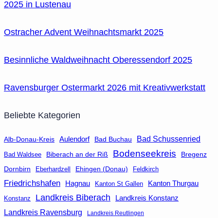
2025 in Lustenau
Ostracher Advent Weihnachtsmarkt 2025
Besinnliche Waldweihnacht Oberessendorf 2025
Ravensburger Ostermarkt 2026 mit Kreativwerkstatt
Beliebte Kategorien
Aulendorf
Bad Schussenried
Bad Buchau
Alb-Donau-Kreis
Bodenseekreis
Biberach an der Riß
Bad Waldsee
Bregenz
Dornbirn
Eberhardzell
Ehingen (Donau)
Feldkirch
Friedrichshafen
Hagnau
Kanton Thurgau
Kanton St Gallen
Landkreis Biberach
Landkreis Konstanz
Konstanz
Landkreis Ravensburg
Landkreis Reutlingen