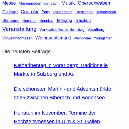
Musik
Oberschwaben
Messe
Museumsdorf Kürnbach
Open Air
Oldtimer
Party
Ravensburg
Riedlingen
Romanshorn
Tettnang
Tradition
Shopping
Sommer
Sonntag
Veranstaltung
Verkaufsoffener Sonntag
Vorarlberg
Weihnachtsmarkt
Vorweihnachtszeit
Weinprobe
Youngtimer
Die neusten Beiträge
Katharinentag in Vorarlberg: Traditionelle
Märkte in Sulzberg und Au
Die schönsten Martini- und Adventsmärkte
2025 zwischen Biberach und Bodensee
Heiraten im November: Termine der
Hochzeitsmessen in Ulm & St. Gallen