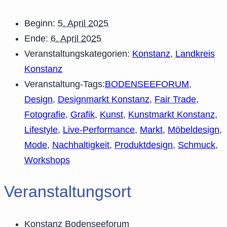
Beginn:
5. April 2025
Ende:
6. April 2025
Veranstaltungskategorien:
Konstanz
,
Landkreis
Konstanz
Veranstaltung-Tags:
BODENSEEFORUM
,
Design
,
Designmarkt Konstanz
,
Fair Trade
,
Fotografie
,
Grafik
,
Kunst
,
Kunstmarkt Konstanz
,
Lifestyle
,
Live-Performance
,
Markt
,
Möbeldesign
,
Mode
,
Nachhaltigkeit
,
Produktdesign
,
Schmuck
,
Workshops
Veranstaltungsort
Konstanz Bodenseeforum