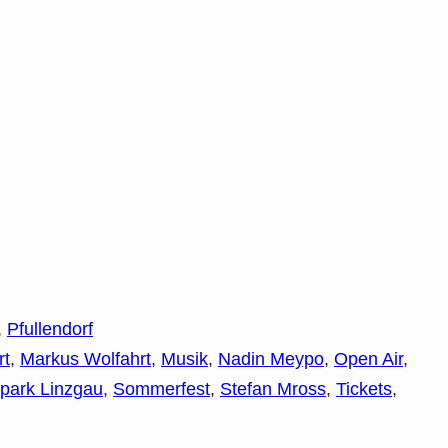
,
Pfullendorf
rt
,
Markus Wolfahrt
,
Musik
,
Nadin Meypo
,
Open Air
,
park Linzgau
,
Sommerfest
,
Stefan Mross
,
Tickets
,