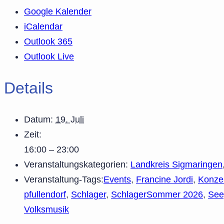
Google Kalender
iCalendar
Outlook 365
Outlook Live
Details
Datum:
19. Juli
Zeit:
16:00 – 23:00
Veranstaltungskategorien:
Landkreis Sigmaringen
Veranstaltung-Tags:
Events
,
Francine Jordi
,
Konze
pfullendorf
,
Schlager
,
SchlagerSommer 2026
,
See
Volksmusik