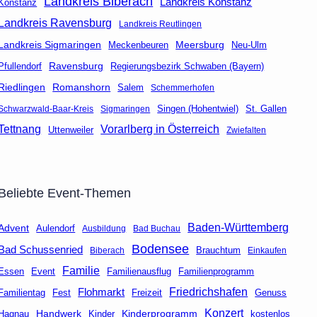
Landkreis Biberach
Landkreis Konstanz
Konstanz
Landkreis Ravensburg
Landkreis Reutlingen
Landkreis Sigmaringen
Meersburg
Neu-Ulm
Meckenbeuren
Ravensburg
Regierungsbezirk Schwaben (Bayern)
Pfullendorf
Riedlingen
Romanshorn
Salem
Schemmerhofen
Singen (Hohentwiel)
St. Gallen
Schwarzwald-Baar-Kreis
Sigmaringen
Tettnang
Vorarlberg in Österreich
Uttenweiler
Zwiefalten
Beliebte Event-Themen
Baden-Württemberg
Advent
Aulendorf
Ausbildung
Bad Buchau
Bodensee
Bad Schussenried
Brauchtum
Biberach
Einkaufen
Familie
Event
Familienausflug
Essen
Familienprogramm
Friedrichshafen
Flohmarkt
Fest
Freizeit
Genuss
Familientag
Konzert
Handwerk
Kinderprogramm
kostenlos
Hagnau
Kinder