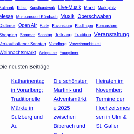
Live-Musik
Markt
Marktplatz
Kulinarik
Kultur
Kunsthandwerk
Musik
Oberschwaben
Messe
Museumsdorf Kürnbach
Open Air
Oldtimer
Party
Ravensburg
Riedlingen
Romanshorn
Veranstaltung
Tettnang
Tradition
Shopping
Sommer
Sonntag
Verkaufsoffener Sonntag
Vorarlberg
Vorweihnachtszeit
Weihnachtsmarkt
Weinprobe
Youngtimer
Die neusten Beiträge
Katharinentag
Die schönsten
Heiraten im
in Vorarlberg:
Martini- und
November:
Traditionelle
Adventsmärkt
Termine der
Märkte in
e 2025
Hochzeitsmes
Sulzberg und
zwischen
sen in Ulm &
Au
Biberach und
St. Gallen