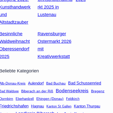
Kunsthandwerk
rkt 2025 in
und
Lustenau
Altstadtzauber
Besinnliche
Ravensburger
Waldweihnacht
Ostermarkt 2026
Oberessendorf
mit
2025
Kreativwerkstatt
Beliebte Kategorien
Aulendorf
Bad Schussenried
Bad Buchau
Alb-Donau-Kreis
Bodenseekreis
Biberach an der Riß
Bad Waldsee
Bregenz
Dornbirn
Eberhardzell
Ehingen (Donau)
Feldkirch
Friedrichshafen
Hagnau
Kanton Thurgau
Kanton St Gallen