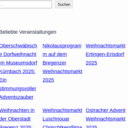
Suchen
Beliebte Veranstaltungen
Oberschwäbisch
Nikolausprogram
Weihnachtsmarkt
e Dorfweihnacht
m auf dem
Ertingen-Erisdorf
im Museumsdorf
Bregenzer
2025
Kürnbach 2025:
Weihnachtsmarkt
Ein
2025
stimmungsvoller
Adventszauber
Weihnachten in
Weihnachtsmarkt
Ostracher Advent
der Oberstadt
Luschnouar
Weihnachtsmarkt
Bregenz 2025:
Chrischtkendlima
2025