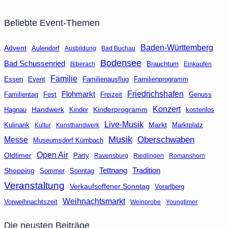
Beliebte Event-Themen
Baden-Württemberg
Advent
Aulendorf
Ausbildung
Bad Buchau
Bodensee
Bad Schussenried
Brauchtum
Biberach
Einkaufen
Familie
Event
Familienausflug
Essen
Familienprogramm
Friedrichshafen
Flohmarkt
Fest
Freizeit
Genuss
Familientag
Konzert
Handwerk
Kinderprogramm
kostenlos
Hagnau
Kinder
Live-Musik
Markt
Marktplatz
Kulinarik
Kultur
Kunsthandwerk
Musik
Oberschwaben
Messe
Museumsdorf Kürnbach
Open Air
Oldtimer
Party
Ravensburg
Riedlingen
Romanshorn
Tettnang
Tradition
Shopping
Sommer
Sonntag
Veranstaltung
Verkaufsoffener Sonntag
Vorarlberg
Weihnachtsmarkt
Vorweihnachtszeit
Weinprobe
Youngtimer
Die neusten Beiträge