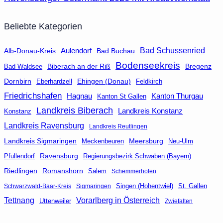
Beliebte Kategorien
Aulendorf
Bad Schussenried
Bad Buchau
Alb-Donau-Kreis
Bodenseekreis
Biberach an der Riß
Bad Waldsee
Bregenz
Dornbirn
Eberhardzell
Ehingen (Donau)
Feldkirch
Friedrichshafen
Hagnau
Kanton Thurgau
Kanton St Gallen
Landkreis Biberach
Landkreis Konstanz
Konstanz
Landkreis Ravensburg
Landkreis Reutlingen
Landkreis Sigmaringen
Meersburg
Neu-Ulm
Meckenbeuren
Ravensburg
Regierungsbezirk Schwaben (Bayern)
Pfullendorf
Riedlingen
Romanshorn
Salem
Schemmerhofen
Singen (Hohentwiel)
St. Gallen
Schwarzwald-Baar-Kreis
Sigmaringen
Tettnang
Vorarlberg in Österreich
Uttenweiler
Zwiefalten