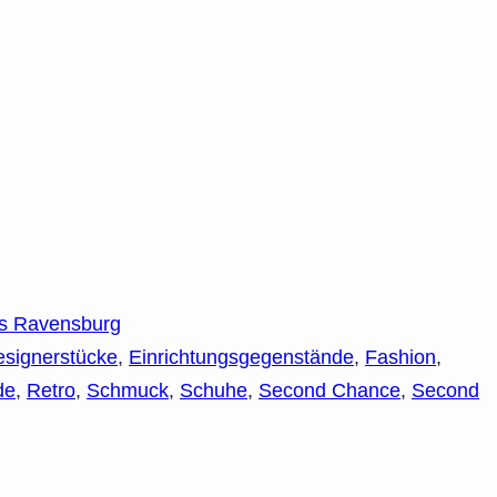
is Ravensburg
signerstücke
,
Einrichtungsgegenstände
,
Fashion
,
de
,
Retro
,
Schmuck
,
Schuhe
,
Second Chance
,
Second