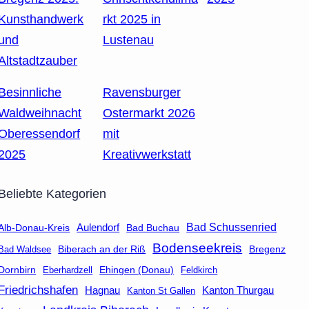
Kunsthandwerk
rkt 2025 in
und
Lustenau
Altstadtzauber
Besinnliche
Ravensburger
Waldweihnacht
Ostermarkt 2026
Oberessendorf
mit
2025
Kreativwerkstatt
Beliebte Kategorien
Aulendorf
Bad Schussenried
Bad Buchau
Alb-Donau-Kreis
Bodenseekreis
Biberach an der Riß
Bad Waldsee
Bregenz
Dornbirn
Eberhardzell
Ehingen (Donau)
Feldkirch
Friedrichshafen
Hagnau
Kanton Thurgau
Kanton St Gallen