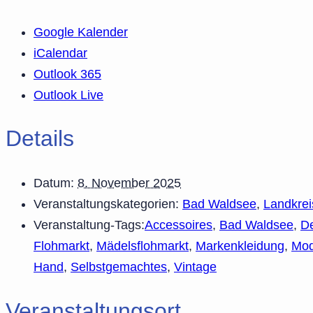
Google Kalender
iCalendar
Outlook 365
Outlook Live
Details
Datum:
8. November 2025
Veranstaltungskategorien:
Bad Waldsee
,
Landkre
Veranstaltung-Tags:
Accessoires
,
Bad Waldsee
,
De
Flohmarkt
,
Mädelsflohmarkt
,
Markenkleidung
,
Mo
Hand
,
Selbstgemachtes
,
Vintage
Veranstaltungsort