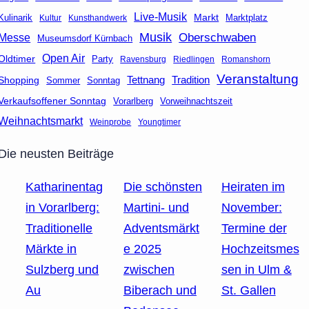
Live-Musik
Markt
Marktplatz
Kulinarik
Kultur
Kunsthandwerk
Musik
Oberschwaben
Messe
Museumsdorf Kürnbach
Open Air
Oldtimer
Party
Ravensburg
Riedlingen
Romanshorn
Veranstaltung
Tettnang
Tradition
Shopping
Sommer
Sonntag
Verkaufsoffener Sonntag
Vorarlberg
Vorweihnachtszeit
Weihnachtsmarkt
Weinprobe
Youngtimer
Die neusten Beiträge
Katharinentag
Die schönsten
Heiraten im
in Vorarlberg:
Martini- und
November:
Traditionelle
Adventsmärkt
Termine der
Märkte in
e 2025
Hochzeitsmes
Sulzberg und
zwischen
sen in Ulm &
Au
Biberach und
St. Gallen