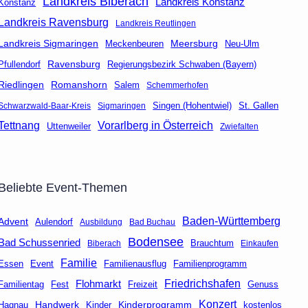
Landkreis Biberach
Landkreis Konstanz
Konstanz
Landkreis Ravensburg
Landkreis Reutlingen
Landkreis Sigmaringen
Meersburg
Neu-Ulm
Meckenbeuren
Ravensburg
Regierungsbezirk Schwaben (Bayern)
Pfullendorf
Riedlingen
Romanshorn
Salem
Schemmerhofen
Singen (Hohentwiel)
St. Gallen
Schwarzwald-Baar-Kreis
Sigmaringen
Tettnang
Vorarlberg in Österreich
Uttenweiler
Zwiefalten
Beliebte Event-Themen
Baden-Württemberg
Advent
Aulendorf
Ausbildung
Bad Buchau
Bodensee
Bad Schussenried
Brauchtum
Biberach
Einkaufen
Familie
Event
Familienausflug
Essen
Familienprogramm
Friedrichshafen
Flohmarkt
Fest
Freizeit
Genuss
Familientag
Konzert
Handwerk
Kinderprogramm
kostenlos
Hagnau
Kinder