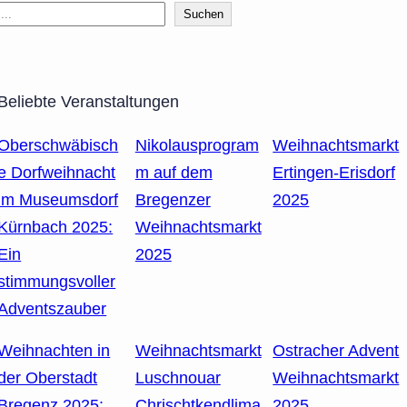
Suchen
Beliebte Veranstaltungen
Oberschwäbisch
Nikolausprogram
Weihnachtsmarkt
e Dorfweihnacht
m auf dem
Ertingen-Erisdorf
im Museumsdorf
Bregenzer
2025
Kürnbach 2025:
Weihnachtsmarkt
Ein
2025
stimmungsvoller
Adventszauber
Weihnachten in
Weihnachtsmarkt
Ostracher Advent
der Oberstadt
Luschnouar
Weihnachtsmarkt
Bregenz 2025:
Chrischtkendlima
2025