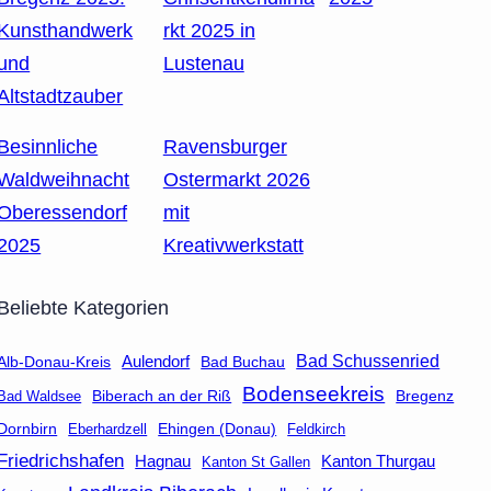
Kunsthandwerk
rkt 2025 in
und
Lustenau
Altstadtzauber
Besinnliche
Ravensburger
Waldweihnacht
Ostermarkt 2026
Oberessendorf
mit
2025
Kreativwerkstatt
Beliebte Kategorien
Aulendorf
Bad Schussenried
Bad Buchau
Alb-Donau-Kreis
Bodenseekreis
Biberach an der Riß
Bad Waldsee
Bregenz
Dornbirn
Eberhardzell
Ehingen (Donau)
Feldkirch
Friedrichshafen
Hagnau
Kanton Thurgau
Kanton St Gallen