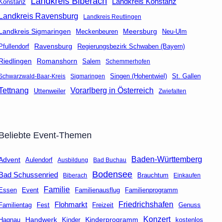
Landkreis Biberach
Landkreis Konstanz
Konstanz
Landkreis Ravensburg
Landkreis Reutlingen
Landkreis Sigmaringen
Meersburg
Neu-Ulm
Meckenbeuren
Ravensburg
Regierungsbezirk Schwaben (Bayern)
Pfullendorf
Riedlingen
Romanshorn
Salem
Schemmerhofen
Singen (Hohentwiel)
St. Gallen
Schwarzwald-Baar-Kreis
Sigmaringen
Tettnang
Vorarlberg in Österreich
Uttenweiler
Zwiefalten
Beliebte Event-Themen
Baden-Württemberg
Advent
Aulendorf
Ausbildung
Bad Buchau
Bodensee
Bad Schussenried
Brauchtum
Biberach
Einkaufen
Familie
Event
Familienausflug
Essen
Familienprogramm
Friedrichshafen
Flohmarkt
Fest
Freizeit
Genuss
Familientag
Konzert
Handwerk
Kinderprogramm
kostenlos
Hagnau
Kinder