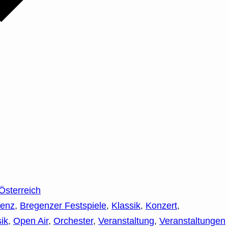
 Österreich
genz
,
Bregenzer Festspiele
,
Klassik
,
Konzert
,
ik
,
Open Air
,
Orchester
,
Veranstaltung
,
Veranstaltungen