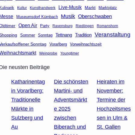
Live-Musik
Markt
Marktplatz
Kulinarik
Kultur
Kunsthandwerk
Musik
Oberschwaben
Messe
Museumsdorf Kürnbach
Open Air
Oldtimer
Party
Ravensburg
Riedlingen
Romanshorn
Veranstaltung
Tettnang
Tradition
Shopping
Sommer
Sonntag
Verkaufsoffener Sonntag
Vorarlberg
Vorweihnachtszeit
Weihnachtsmarkt
Weinprobe
Youngtimer
Die neusten Beiträge
Katharinentag
Die schönsten
Heiraten im
in Vorarlberg:
Martini- und
November:
Traditionelle
Adventsmärkt
Termine der
Märkte in
e 2025
Hochzeitsmes
Sulzberg und
zwischen
sen in Ulm &
Au
Biberach und
St. Gallen