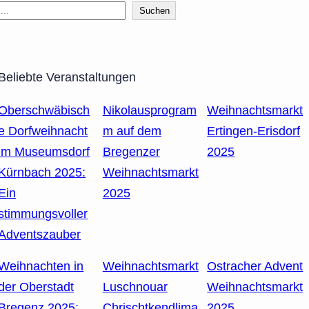
Suchen
Beliebte Veranstaltungen
Oberschwäbisch
Nikolausprogram
Weihnachtsmarkt
e Dorfweihnacht
m auf dem
Ertingen-Erisdorf
im Museumsdorf
Bregenzer
2025
Kürnbach 2025:
Weihnachtsmarkt
Ein
2025
stimmungsvoller
Adventszauber
Weihnachten in
Weihnachtsmarkt
Ostracher Advent
der Oberstadt
Luschnouar
Weihnachtsmarkt
Bregenz 2025:
Chrischtkendlima
2025