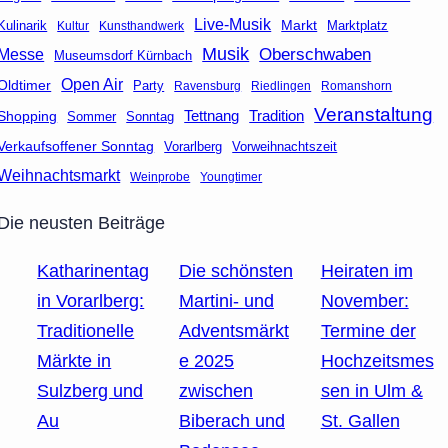
Live-Musik
Markt
Marktplatz
Kulinarik
Kultur
Kunsthandwerk
Musik
Oberschwaben
Messe
Museumsdorf Kürnbach
Open Air
Oldtimer
Party
Ravensburg
Riedlingen
Romanshorn
Veranstaltung
Tettnang
Tradition
Shopping
Sommer
Sonntag
Verkaufsoffener Sonntag
Vorarlberg
Vorweihnachtszeit
Weihnachtsmarkt
Weinprobe
Youngtimer
Die neusten Beiträge
Katharinentag
Die schönsten
Heiraten im
in Vorarlberg:
Martini- und
November:
Traditionelle
Adventsmärkt
Termine der
Märkte in
e 2025
Hochzeitsmes
Sulzberg und
zwischen
sen in Ulm &
Au
Biberach und
St. Gallen