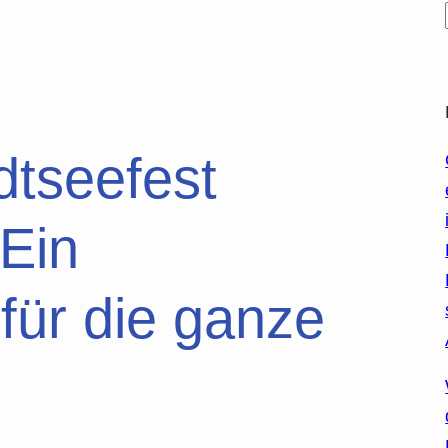
dtseefest
 Ein
ür die ganze