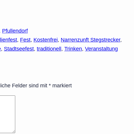
,
Pfullendorf
lienfest
,
Fest
,
Kostenfrei
,
Narrenzunft Stegstrecker
,
e
,
Stadtseefest
,
traditionell
,
Trinken
,
Veranstaltung
liche Felder sind mit
*
markiert