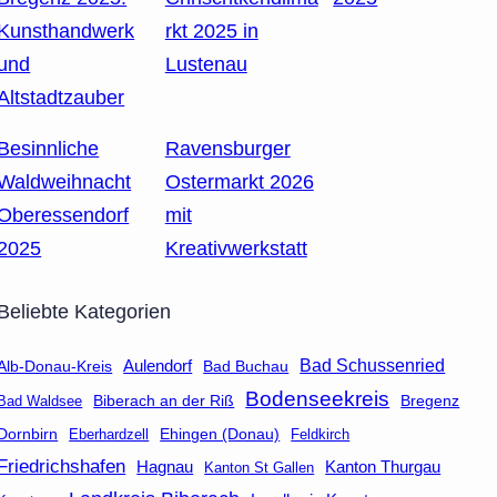
Kunsthandwerk
rkt 2025 in
und
Lustenau
Altstadtzauber
Besinnliche
Ravensburger
Waldweihnacht
Ostermarkt 2026
Oberessendorf
mit
2025
Kreativwerkstatt
Beliebte Kategorien
Aulendorf
Bad Schussenried
Bad Buchau
Alb-Donau-Kreis
Bodenseekreis
Biberach an der Riß
Bad Waldsee
Bregenz
Dornbirn
Eberhardzell
Ehingen (Donau)
Feldkirch
Friedrichshafen
Hagnau
Kanton Thurgau
Kanton St Gallen