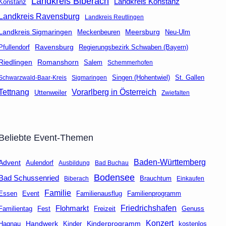
Landkreis Biberach
Landkreis Konstanz
Konstanz
Landkreis Ravensburg
Landkreis Reutlingen
Landkreis Sigmaringen
Meersburg
Neu-Ulm
Meckenbeuren
Ravensburg
Regierungsbezirk Schwaben (Bayern)
Pfullendorf
Riedlingen
Romanshorn
Salem
Schemmerhofen
Singen (Hohentwiel)
St. Gallen
Schwarzwald-Baar-Kreis
Sigmaringen
Tettnang
Vorarlberg in Österreich
Uttenweiler
Zwiefalten
Beliebte Event-Themen
Baden-Württemberg
Advent
Aulendorf
Ausbildung
Bad Buchau
Bodensee
Bad Schussenried
Brauchtum
Biberach
Einkaufen
Familie
Event
Familienausflug
Essen
Familienprogramm
Friedrichshafen
Flohmarkt
Fest
Freizeit
Genuss
Familientag
Konzert
Handwerk
Kinderprogramm
kostenlos
Hagnau
Kinder