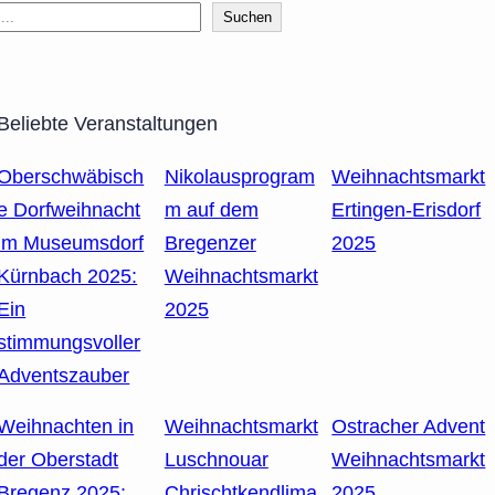
Suchen
Beliebte Veranstaltungen
Oberschwäbisch
Nikolausprogram
Weihnachtsmarkt
e Dorfweihnacht
m auf dem
Ertingen-Erisdorf
im Museumsdorf
Bregenzer
2025
Kürnbach 2025:
Weihnachtsmarkt
Ein
2025
stimmungsvoller
Adventszauber
Weihnachten in
Weihnachtsmarkt
Ostracher Advent
der Oberstadt
Luschnouar
Weihnachtsmarkt
Bregenz 2025:
Chrischtkendlima
2025