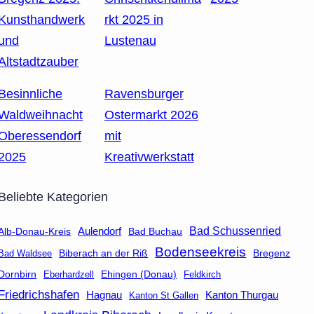
Kunsthandwerk
rkt 2025 in
und
Lustenau
Altstadtzauber
Besinnliche
Ravensburger
Waldweihnacht
Ostermarkt 2026
Oberessendorf
mit
2025
Kreativwerkstatt
Beliebte Kategorien
Aulendorf
Bad Schussenried
Bad Buchau
Alb-Donau-Kreis
Bodenseekreis
Biberach an der Riß
Bad Waldsee
Bregenz
Dornbirn
Eberhardzell
Ehingen (Donau)
Feldkirch
Friedrichshafen
Hagnau
Kanton Thurgau
Kanton St Gallen