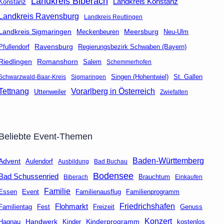
Landkreis Biberach
Landkreis Konstanz
Konstanz
Landkreis Ravensburg
Landkreis Reutlingen
Landkreis Sigmaringen
Meersburg
Neu-Ulm
Meckenbeuren
Ravensburg
Regierungsbezirk Schwaben (Bayern)
Pfullendorf
Riedlingen
Romanshorn
Salem
Schemmerhofen
Singen (Hohentwiel)
St. Gallen
Schwarzwald-Baar-Kreis
Sigmaringen
Tettnang
Vorarlberg in Österreich
Uttenweiler
Zwiefalten
Beliebte Event-Themen
Baden-Württemberg
Advent
Aulendorf
Ausbildung
Bad Buchau
Bodensee
Bad Schussenried
Brauchtum
Biberach
Einkaufen
Familie
Event
Familienausflug
Essen
Familienprogramm
Friedrichshafen
Flohmarkt
Fest
Freizeit
Genuss
Familientag
Konzert
Handwerk
Kinderprogramm
kostenlos
Hagnau
Kinder