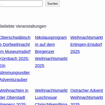
Suchen
Beliebte Veranstaltungen
Oberschwäbisch
Nikolausprogram
Weihnachtsmarkt
e Dorfweihnacht
m auf dem
Ertingen-Erisdorf
im Museumsdorf
Bregenzer
2025
Kürnbach 2025:
Weihnachtsmarkt
Ein
2025
stimmungsvoller
Adventszauber
Weihnachten in
Weihnachtsmarkt
Ostracher Advent
der Oberstadt
Luschnouar
Weihnachtsmarkt
Bregenz 2025:
Chrischtkendlima
2025