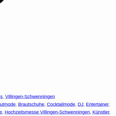
is
,
Villingen-Schwenningen
autmode
,
Brautschuhe
,
Cocktailmode
,
DJ
,
Entertainer
,
e
,
Hochzeitsmesse Villingen-Schwenningen
,
Künstler
,