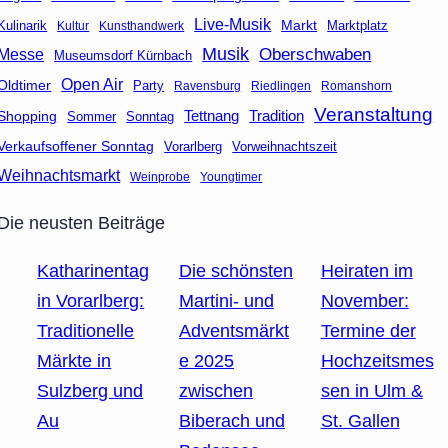
Live-Musik
Markt
Marktplatz
Kulinarik
Kultur
Kunsthandwerk
Musik
Oberschwaben
Messe
Museumsdorf Kürnbach
Open Air
Oldtimer
Party
Ravensburg
Riedlingen
Romanshorn
Veranstaltung
Tettnang
Tradition
Shopping
Sommer
Sonntag
Verkaufsoffener Sonntag
Vorarlberg
Vorweihnachtszeit
Weihnachtsmarkt
Weinprobe
Youngtimer
Die neusten Beiträge
Katharinentag
Die schönsten
Heiraten im
in Vorarlberg:
Martini- und
November:
Traditionelle
Adventsmärkt
Termine der
Märkte in
e 2025
Hochzeitsmes
Sulzberg und
zwischen
sen in Ulm &
Au
Biberach und
St. Gallen