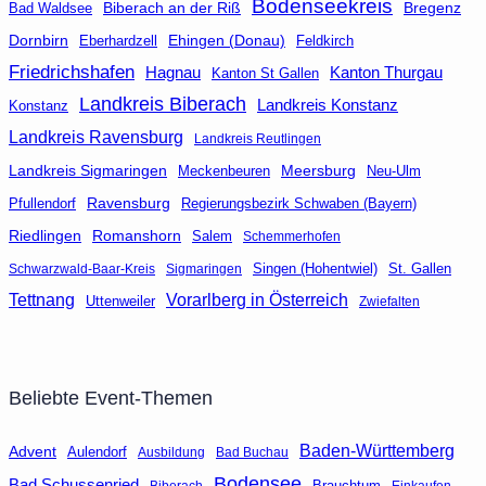
Bodenseekreis
Biberach an der Riß
Bad Waldsee
Bregenz
Dornbirn
Eberhardzell
Ehingen (Donau)
Feldkirch
Friedrichshafen
Hagnau
Kanton Thurgau
Kanton St Gallen
Landkreis Biberach
Landkreis Konstanz
Konstanz
Landkreis Ravensburg
Landkreis Reutlingen
Landkreis Sigmaringen
Meersburg
Neu-Ulm
Meckenbeuren
Ravensburg
Regierungsbezirk Schwaben (Bayern)
Pfullendorf
Riedlingen
Romanshorn
Salem
Schemmerhofen
Singen (Hohentwiel)
St. Gallen
Schwarzwald-Baar-Kreis
Sigmaringen
Tettnang
Vorarlberg in Österreich
Uttenweiler
Zwiefalten
Beliebte Event-Themen
Baden-Württemberg
Advent
Aulendorf
Ausbildung
Bad Buchau
Bodensee
Bad Schussenried
Brauchtum
Biberach
Einkaufen