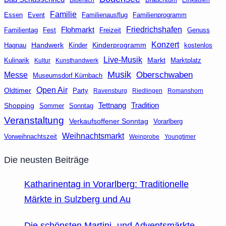
Familie
Event
Familienausflug
Essen
Familienprogramm
Friedrichshafen
Flohmarkt
Fest
Freizeit
Genuss
Familientag
Konzert
Handwerk
Kinderprogramm
kostenlos
Hagnau
Kinder
Live-Musik
Markt
Marktplatz
Kulinarik
Kultur
Kunsthandwerk
Musik
Oberschwaben
Messe
Museumsdorf Kürnbach
Open Air
Oldtimer
Party
Ravensburg
Riedlingen
Romanshorn
Tettnang
Tradition
Shopping
Sommer
Sonntag
Veranstaltung
Verkaufsoffener Sonntag
Vorarlberg
Weihnachtsmarkt
Vorweihnachtszeit
Weinprobe
Youngtimer
Die neusten Beiträge
Katharinentag in Vorarlberg: Traditionelle
Märkte in Sulzberg und Au
Die schönsten Martini- und Adventsmärkte