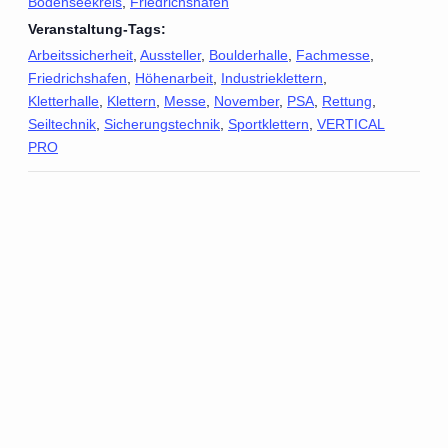
Bodenseekreis
,
Friedrichshafen
Veranstaltung-Tags:
Arbeitssicherheit
,
Aussteller
,
Boulderhalle
,
Fachmesse
,
Friedrichshafen
,
Höhenarbeit
,
Industrieklettern
,
Kletterhalle
,
Klettern
,
Messe
,
November
,
PSA
,
Rettung
,
Seiltechnik
,
Sicherungstechnik
,
Sportklettern
,
VERTICAL
PRO