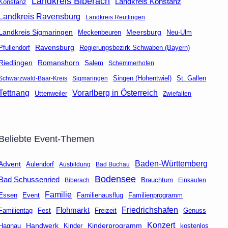
Landkreis Biberach
Landkreis Konstanz
Konstanz
Landkreis Ravensburg
Landkreis Reutlingen
Landkreis Sigmaringen
Meersburg
Neu-Ulm
Meckenbeuren
Ravensburg
Regierungsbezirk Schwaben (Bayern)
Pfullendorf
Riedlingen
Romanshorn
Salem
Schemmerhofen
Singen (Hohentwiel)
St. Gallen
Schwarzwald-Baar-Kreis
Sigmaringen
Tettnang
Vorarlberg in Österreich
Uttenweiler
Zwiefalten
Beliebte Event-Themen
Baden-Württemberg
Advent
Aulendorf
Ausbildung
Bad Buchau
Bodensee
Bad Schussenried
Brauchtum
Biberach
Einkaufen
Familie
Event
Familienausflug
Essen
Familienprogramm
Friedrichshafen
Flohmarkt
Fest
Freizeit
Genuss
Familientag
Konzert
Handwerk
Kinderprogramm
kostenlos
Hagnau
Kinder