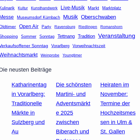
Live-Musik
Markt
Marktplatz
Kulinarik
Kultur
Kunsthandwerk
Musik
Oberschwaben
Messe
Museumsdorf Kürnbach
Open Air
Oldtimer
Party
Ravensburg
Riedlingen
Romanshorn
Veranstaltung
Tettnang
Tradition
Shopping
Sommer
Sonntag
Verkaufsoffener Sonntag
Vorarlberg
Vorweihnachtszeit
Weihnachtsmarkt
Weinprobe
Youngtimer
Die neusten Beiträge
Katharinentag
Die schönsten
Heiraten im
in Vorarlberg:
Martini- und
November:
Traditionelle
Adventsmärkt
Termine der
Märkte in
e 2025
Hochzeitsmes
Sulzberg und
zwischen
sen in Ulm &
Au
Biberach und
St. Gallen