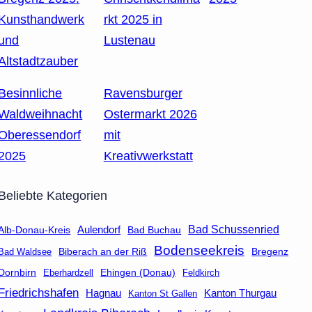
Kunsthandwerk
rkt 2025 in
und
Lustenau
Altstadtzauber
Besinnliche
Ravensburger
Waldweihnacht
Ostermarkt 2026
Oberessendorf
mit
2025
Kreativwerkstatt
Beliebte Kategorien
Aulendorf
Bad Schussenried
Bad Buchau
Alb-Donau-Kreis
Bodenseekreis
Biberach an der Riß
Bad Waldsee
Bregenz
Dornbirn
Eberhardzell
Ehingen (Donau)
Feldkirch
Friedrichshafen
Hagnau
Kanton Thurgau
Kanton St Gallen