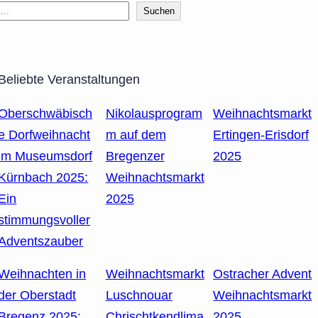
Suchen
Beliebte Veranstaltungen
Oberschwäbisch
Nikolausprogram
Weihnachtsmarkt
e Dorfweihnacht
m auf dem
Ertingen-Erisdorf
im Museumsdorf
Bregenzer
2025
Kürnbach 2025:
Weihnachtsmarkt
Ein
2025
stimmungsvoller
Adventszauber
Weihnachten in
Weihnachtsmarkt
Ostracher Advent
der Oberstadt
Luschnouar
Weihnachtsmarkt
Bregenz 2025:
Chrischtkendlima
2025