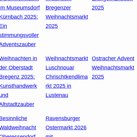
im Museumsdorf
Bregenzer
2025
Kürnbach 2025:
Weihnachtsmarkt
Ein
2025
stimmungsvoller
Adventszauber
Weihnachten in
Weihnachtsmarkt
Ostracher Advent
der Oberstadt
Luschnouar
Weihnachtsmarkt
Bregenz 2025:
Chrischtkendlima
2025
Kunsthandwerk
rkt 2025 in
und
Lustenau
Altstadtzauber
Besinnliche
Ravensburger
Waldweihnacht
Ostermarkt 2026
Oberessendorf
mit