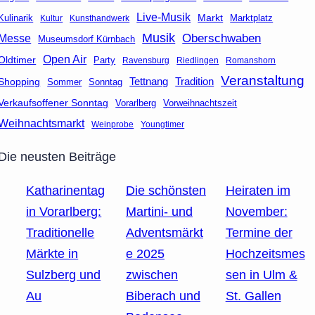
Live-Musik
Markt
Marktplatz
Kulinarik
Kultur
Kunsthandwerk
Musik
Oberschwaben
Messe
Museumsdorf Kürnbach
Open Air
Oldtimer
Party
Ravensburg
Riedlingen
Romanshorn
Veranstaltung
Tettnang
Tradition
Shopping
Sommer
Sonntag
Verkaufsoffener Sonntag
Vorarlberg
Vorweihnachtszeit
Weihnachtsmarkt
Weinprobe
Youngtimer
Die neusten Beiträge
Katharinentag
Die schönsten
Heiraten im
in Vorarlberg:
Martini- und
November:
Traditionelle
Adventsmärkt
Termine der
Märkte in
e 2025
Hochzeitsmes
Sulzberg und
zwischen
sen in Ulm &
Au
Biberach und
St. Gallen