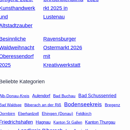
Kunsthandwerk
rkt 2025 in
und
Lustenau
Altstadtzauber
Besinnliche
Ravensburger
Waldweihnacht
Ostermarkt 2026
Oberessendorf
mit
2025
Kreativwerkstatt
Beliebte Kategorien
Aulendorf
Bad Schussenried
Bad Buchau
Alb-Donau-Kreis
Bodenseekreis
Biberach an der Riß
Bad Waldsee
Bregenz
Dornbirn
Eberhardzell
Ehingen (Donau)
Feldkirch
Friedrichshafen
Hagnau
Kanton Thurgau
Kanton St Gallen