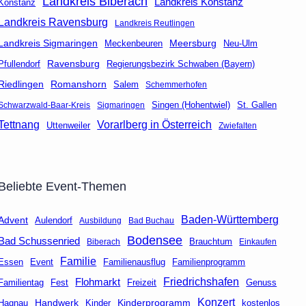
Landkreis Biberach
Landkreis Konstanz
Konstanz
Landkreis Ravensburg
Landkreis Reutlingen
Landkreis Sigmaringen
Meersburg
Neu-Ulm
Meckenbeuren
Ravensburg
Regierungsbezirk Schwaben (Bayern)
Pfullendorf
Riedlingen
Romanshorn
Salem
Schemmerhofen
Singen (Hohentwiel)
St. Gallen
Schwarzwald-Baar-Kreis
Sigmaringen
Tettnang
Vorarlberg in Österreich
Uttenweiler
Zwiefalten
Beliebte Event-Themen
Baden-Württemberg
Advent
Aulendorf
Ausbildung
Bad Buchau
Bodensee
Bad Schussenried
Brauchtum
Biberach
Einkaufen
Familie
Event
Familienausflug
Essen
Familienprogramm
Friedrichshafen
Flohmarkt
Fest
Freizeit
Genuss
Familientag
Konzert
Handwerk
Kinderprogramm
kostenlos
Hagnau
Kinder