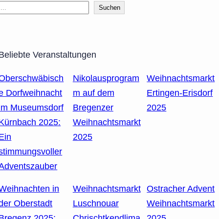
Suchen
Beliebte Veranstaltungen
Oberschwäbisch
Nikolausprogram
Weihnachtsmarkt
e Dorfweihnacht
m auf dem
Ertingen-Erisdorf
im Museumsdorf
Bregenzer
2025
Kürnbach 2025:
Weihnachtsmarkt
Ein
2025
stimmungsvoller
Adventszauber
Weihnachten in
Weihnachtsmarkt
Ostracher Advent
der Oberstadt
Luschnouar
Weihnachtsmarkt
Bregenz 2025:
Chrischtkendlima
2025